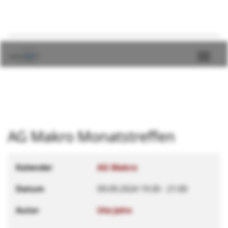
AG Makro Monatstreffen
Kalender
AG Makro
Datum
09.09.2024
19:30
-
21:00
Autor
Ute Jahn