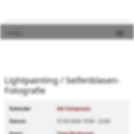
Lightpainting / Seifenblasen-
Fotografie
Kalender
AG Fotopraxis
Datum
07.03.2024
19:00
-
22:00
Autor
Sepp Bachinger