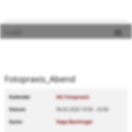
Fotopraxis_Abend
Kalender
AG Fotopraxis
Datum
06.02.2020
19:30
-
22:00
Autor
Sepp Bachinger