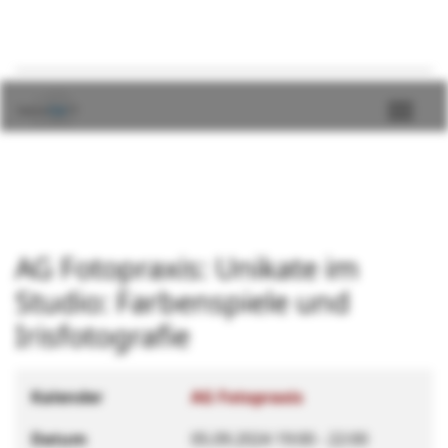
AG Fotopraxis: Unikate im
Studio: Farbenspiele und
Irisfotografie
Kalender
AG Fotopraxis
Datum
05.09.2024
19:00
-
22:00